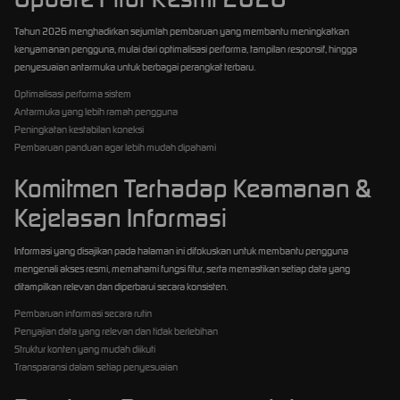
Tahun 2026 menghadirkan sejumlah pembaruan yang membantu meningkatkan
kenyamanan pengguna, mulai dari optimalisasi performa, tampilan responsif, hingga
penyesuaian antarmuka untuk berbagai perangkat terbaru.
Optimalisasi performa sistem
Antarmuka yang lebih ramah pengguna
Peningkatan kestabilan koneksi
Pembaruan panduan agar lebih mudah dipahami
Komitmen Terhadap Keamanan &
Kejelasan Informasi
Informasi yang disajikan pada halaman ini difokuskan untuk membantu pengguna
mengenali akses resmi, memahami fungsi fitur, serta memastikan setiap data yang
ditampilkan relevan dan diperbarui secara konsisten.
Pembaruan informasi secara rutin
Penyajian data yang relevan dan tidak berlebihan
Struktur konten yang mudah diikuti
Transparansi dalam setiap penyesuaian