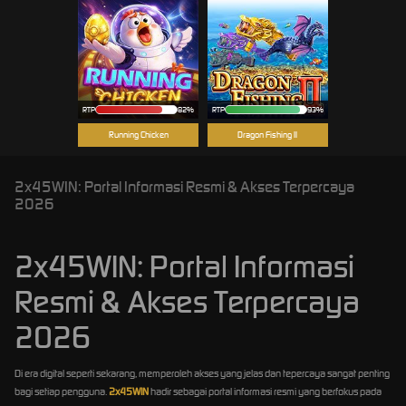
RTP
82%
RTP
93%
Running Chicken
Dragon Fishing II
2x45WIN: Portal Informasi Resmi & Akses Terpercaya
2026
2x45WIN: Portal Informasi
Resmi & Akses Terpercaya
2026
Di era digital seperti sekarang, memperoleh akses yang jelas dan tepercaya sangat penting
bagi setiap pengguna.
2x45WIN
hadir sebagai portal informasi resmi yang berfokus pada