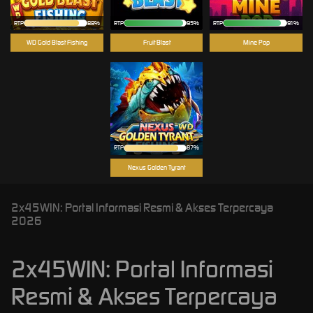
RTP
88%
RTP
95%
RTP
91%
WD Gold Blast Fishing
Fruit Blast
Mine Pop
RTP
87%
Nexus Golden Tyrant
2x45WIN: Portal Informasi Resmi & Akses Terpercaya
2026
2x45WIN: Portal Informasi
Resmi & Akses Terpercaya