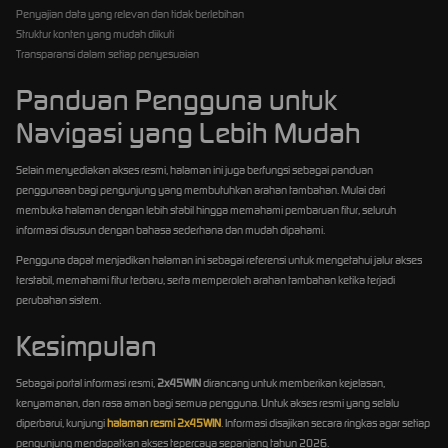
Penyajian data yang relevan dan tidak berlebihan
Struktur konten yang mudah diikuti
Transparansi dalam setiap penyesuaian
Panduan Pengguna untuk
Navigasi yang Lebih Mudah
Selain menyediakan akses resmi, halaman ini juga berfungsi sebagai panduan
penggunaan bagi pengunjung yang membutuhkan arahan tambahan. Mulai dari
membuka halaman dengan lebih stabil hingga memahami pembaruan fitur, seluruh
informasi disusun dengan bahasa sederhana dan mudah dipahami.
Pengguna dapat menjadikan halaman ini sebagai referensi untuk mengetahui jalur akses
terstabil, memahami fitur terbaru, serta memperoleh arahan tambahan ketika terjadi
perubahan sistem.
Kesimpulan
Sebagai portal informasi resmi,
2x45WIN
dirancang untuk memberikan kejelasan,
kenyamanan, dan rasa aman bagi semua pengguna. Untuk akses resmi yang selalu
diperbarui, kunjungi
halaman resmi 2x45WIN
. Informasi disajikan secara ringkas agar setiap
pengunjung mendapatkan akses tepercaya sepanjang tahun 2026.