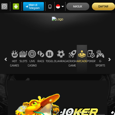
Main di
MASUK
DAFTAR
Telegram
HOT
SLOTS
LIVE
RACE
TOGEL
OLAHRAGA
CRASH
ARCADE
POKER
E-
SABUN
GAMES
CASINO
GAME
SPORTS
AYAM