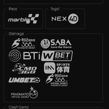
Race
Togel
Olahraga
Crash Game