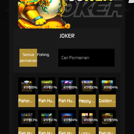
JOKER
Semua
Fishing
permainan
RTP
88%
RTP
91%
RTP
88%
RTP
90%
RTP
94%
Fisherman's Wharf
Fish Hunter Insect Paradise
Fish Hunter 2 EX-Pro
Happy Fish 5
Golden Toad Fish Hunting
RTP
83%
RTP
91%
RTP
84%
RTP
80%
RTP
89%
Fish Hunting: Da Sheng Nao Hai
Fish Hunting: Yao Qian Shu
Fish Hunter 2 EX-Novice
Lucky Wheel
Fish Hunter Monster Awaken