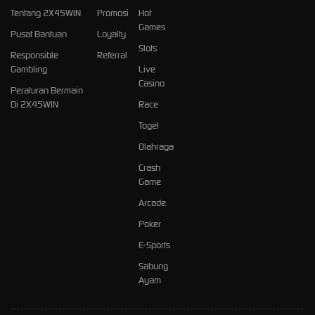
Tentang 2X45WIN
Promosi
Hot
Games
Pusat Bantuan
Loyalty
Slots
Responsible
Referral
Gambling
Live
Casino
Peraturan Bermain
Di 2X45WIN
Race
Togel
Olahraga
Crash
Game
Arcade
Poker
E-Sports
Sabung
Ayam