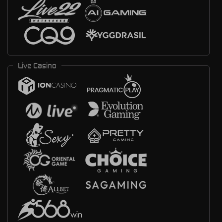
Live Casino