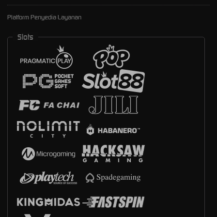
Platform Penyedia Layanan
Slots