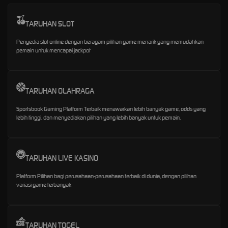
TARUHAN SLOT
Penyedia slot online dengan beragam pilihan game menarik yang memudahkan
pemain untuk mencapai jackpot
TARUHAN OLAHRAGA
Sportsbook Gaming Platform Terbaik menawarkan lebih banyak game, odds yang
lebih tinggi, dan menyediakan pilihan yang lebih banyak untuk pemain.
TARUHAN LIVE KASINO
Platform Pilihan bagi perusahaan-perusahaan terbaik di dunia, dengan pilihan
variasi game terbanyak
TARUHAN TOGEL