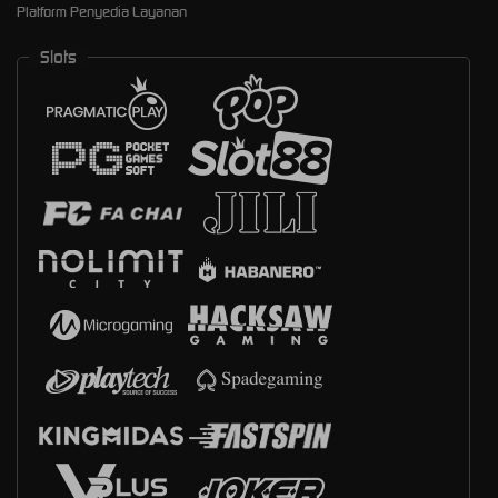
Platform Penyedia Layanan
Slots