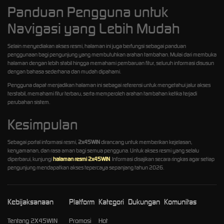
Panduan Pengguna untuk
Navigasi yang Lebih Mudah
Selain menyediakan akses resmi, halaman ini juga berfungsi sebagai panduan
penggunaan bagi pengunjung yang membutuhkan arahan tambahan. Mulai dari membuka
halaman dengan lebih stabil hingga memahami pembaruan fitur, seluruh informasi disusun
dengan bahasa sederhana dan mudah dipahami.
Pengguna dapat menjadikan halaman ini sebagai referensi untuk mengetahui jalur akses
terstabil, memahami fitur terbaru, serta memperoleh arahan tambahan ketika terjadi
perubahan sistem.
Kesimpulan
Sebagai portal informasi resmi,
2x45WIN
dirancang untuk memberikan kejelasan,
kenyamanan, dan rasa aman bagi semua pengguna. Untuk akses resmi yang selalu
diperbarui, kunjungi
halaman resmi 2x45WIN
. Informasi disajikan secara ringkas agar setiap
pengunjung mendapatkan akses tepercaya sepanjang tahun 2026.
Kebijaksanaan
Platform
Kategori
Dukungan
Komunitas
Tentang 2X45WIN
Promosi
Hot