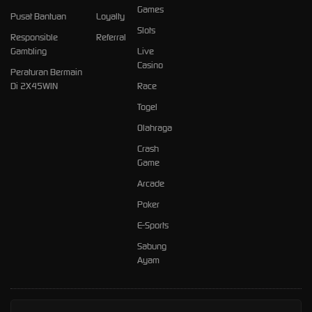
Games
Pusat Bantuan
Loyalty
Slots
Responsible
Referral
Gambling
Live
Casino
Peraturan Bermain
Di 2X45WIN
Race
Togel
Olahraga
Crash
Game
Arcade
Poker
E-Sports
Sabung
Ayam