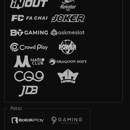
Poker