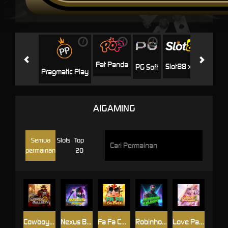
i
i
i
i
i
Facha
Fat Panda
Slot88 x PP
PG Soft
Pragmatic Play
AIGAMING
Semua
Slots
Top
permainan
20
Cowboy Bullseye
Nexus Blade
Fa Fa Caishen
Robinhood Quest
Love Paradise