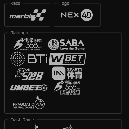
Race
Togel
Olahraga
Crash Game