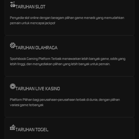
TARUHAN SLOT
Penyedia slot online dengan beragam pilihan game menarik yang memudahkan
pemain untuk mencapai jackpot
TARUHAN OLAHRAGA
Sportsbook Gaming Platform Terbaik menawarkan lebih banyak game, odds yang
lebih tinggi, dan menyediakan pilihan yang lebih banyak untuk pemain.
TARUHAN LIVE KASINO
Platform Pilihan bagi perusahaan-perusahaan terbaik di dunia, dengan pilihan
variasi game terbanyak
TARUHAN TOGEL