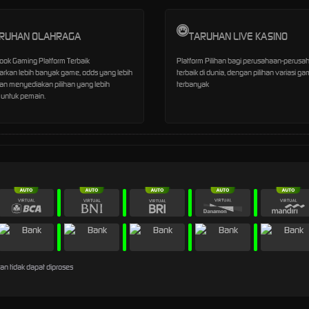
RUHAN OLAHRAGA
TARUHAN LIVE KASINO
ook Gaming Platform Terbaik
Platform Pilihan bagi perusahaan-perusa
kan lebih banyak game, odds yang lebih
terbaik di dunia, dengan pilihan variasi g
 dan menyediakan pilihan yang lebih
terbanyak
untuk pemain.
an tidak dapat diproses