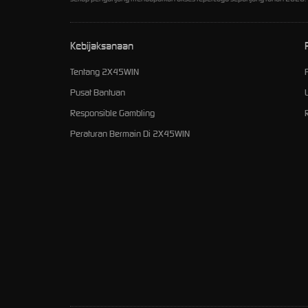
Kebijaksanaan
Tentang 2X45WIN
Pusat Bantuan
Responsible Gambling
Peraturan Bermain Di 2X45WIN