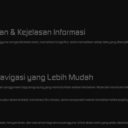
n & Kejelasan Informasi
guna mengenali akses resmi, memahami fungsi fitur, serta memastikan setiap data yang ditampilka
avigasi yang Lebih Mudah
nduan penggunaan bagi pengunjung yang membutuhkan arahan tambahan. Mulai dari membuka hala
jalur akses terstabil, memahami fitur terbaru, serta memperoleh arahan tambahan ketika terjadi 
asan, kenyamanan, dan rasa aman bagi semua pengguna. Untuk akses resmi yang selalu diperbaru