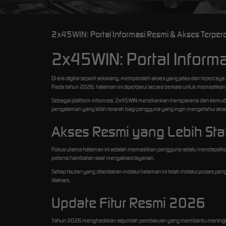
2x45WIN: Portal Informasi Resmi & Akses Terpe
2x45WIN: Portal Inform
Di era digital seperti sekarang, memperoleh akses yang jelas dan tepercay
Pada tahun 2026, halaman ini diperbarui secara berkala untuk memastikan
Sebagai platform informasi, 2x45WIN menekankan transparansi dan kemud
pengalaman yang lebih terarah bagi pengguna yang ingin mengetahui akses
Akses Resmi yang Lebih Sta
Fokus utama halaman ini adalah memastikan pengguna selalu mendapatkan 
potensi hambatan saat mengakses layanan.
Setiap tautan yang disediakan melalui halaman ini telah melalui proses pe
diakses.
Update Fitur Resmi 2026
Tahun 2026 menghadirkan sejumlah pembaruan yang membantu meningkatkan