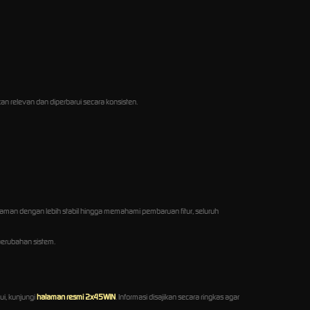
n relevan dan diperbarui secara konsisten.
man dengan lebih stabil hingga memahami pembaruan fitur, seluruh
perubahan sistem.
i, kunjungi
halaman resmi 2x45WIN
. Informasi disajikan secara ringkas agar