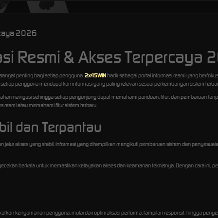
rcaya 2026
asi Resmi & Akses Terpercaya 
a sangat penting bagi setiap pengguna.
2x45WIN
hadir sebagai portal informasi resmi yang berf
 setiap pengguna mendapatkan informasi yang paling relevan sesuai perkembangan sistem terbar
ahan navigasi sehingga setiap pengunjung dapat memahami panduan, fitur, dan pembaruan tanp
 resmi atau memahami fitur sistem terbaru.
bil dan Terpantau
jalur akses yang stabil. Informasi yang ditampilkan mengikuti pembaruan sistem dan penyesu
ngecekan berkala untuk memastikan kelayakan akses dan keamanan teknisnya. Dengan cara ini, peng
 kenyamanan pengguna, mulai dari optimalisasi performa, tampilan responsif, hingga penyesu