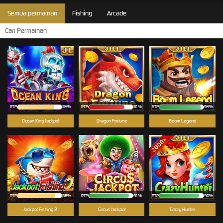
Semua permainan
Fishing
Arcade
RTP
84%
RTP
81%
RTP
94%
Ocean King Jackpot
Dragon Fortune
Boom Legend
RTP
86%
RTP
91%
RTP
90%
Jackpot Fishing 2
Circus Jackpot
Crazy Hunter