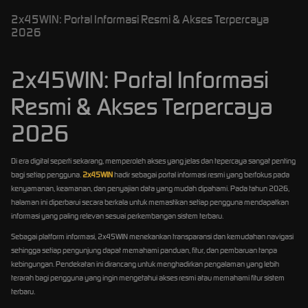
2x45WIN: Portal Informasi Resmi & Akses Terpercaya
2026
2x45WIN: Portal Informasi
Resmi & Akses Terpercaya
2026
Di era digital seperti sekarang, memperoleh akses yang jelas dan tepercaya sangat penting
bagi setiap pengguna.
2x45WIN
hadir sebagai portal informasi resmi yang berfokus pada
kenyamanan, keamanan, dan penyajian data yang mudah dipahami. Pada tahun 2026,
halaman ini diperbarui secara berkala untuk memastikan setiap pengguna mendapatkan
informasi yang paling relevan sesuai perkembangan sistem terbaru.
Sebagai platform informasi, 2x45WIN menekankan transparansi dan kemudahan navigasi
sehingga setiap pengunjung dapat memahami panduan, fitur, dan pembaruan tanpa
kebingungan. Pendekatan ini dirancang untuk menghadirkan pengalaman yang lebih
terarah bagi pengguna yang ingin mengetahui akses resmi atau memahami fitur sistem
terbaru.