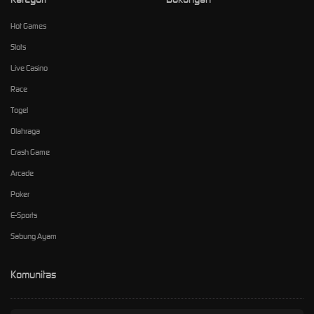
Hot Games
Slots
Live Casino
Race
Togel
Olahraga
Crash Game
Arcade
Poker
E-Sports
Sabung Ayam
Komunitas