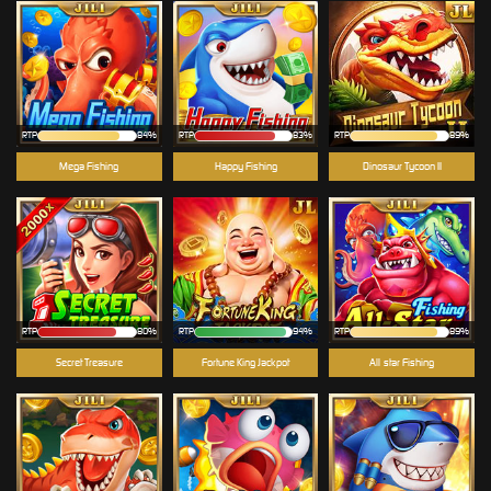
RTP
84%
RTP
83%
RTP
89%
Mega Fishing
Happy Fishing
Dinosaur Tycoon II
RTP
80%
RTP
94%
RTP
89%
Secret Treasure
Fortune King Jackpot
All-star Fishing