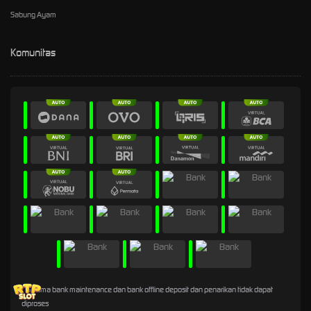
Sabung Ayam
Komunitas
* Selama bank maintenance dan bank offline deposit dan penarikan tidak dapat
diproses