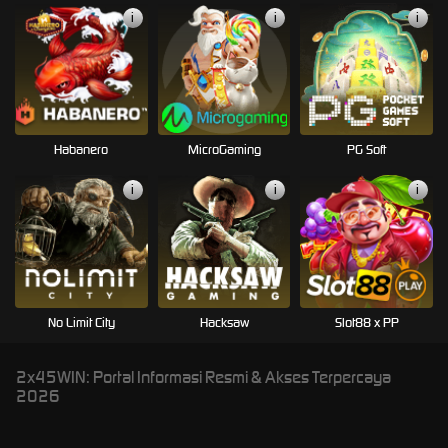
i
i
i
Habanero
MicroGaming
PG Soft
i
i
i
No Limit City
Hacksaw
Slot88 x PP
2x45WIN: Portal Informasi Resmi & Akses Terpercaya
2026