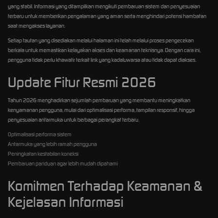
yang stabil. Informasi yang ditampilkan mengikuti pembaruan sistem dan penyesuaian
terbaru untuk memberikan pengalaman yang aman serta menghindari potensi hambatan
saat mengakses layanan.
Setiap tautan yang disediakan melalui halaman ini telah melalui proses pengecekan
berkala untuk memastikan kelayakan akses dan keamanan teknisnya. Dengan cara ini,
pengguna tidak perlu khawatir terkait link yang kadaluwarsa atau tidak dapat diakses.
Update Fitur Resmi 2026
Tahun 2026 menghadirkan sejumlah pembaruan yang membantu meningkatkan
kenyamanan pengguna, mulai dari optimalisasi performa, tampilan responsif, hingga
penyesuaian antarmuka untuk berbagai perangkat terbaru.
Optimalisasi performa sistem
Antarmuka yang lebih ramah pengguna
Peningkatan kestabilan koneksi
Pembaruan panduan agar lebih mudah dipahami
Komitmen Terhadap Keamanan &
Kejelasan Informasi