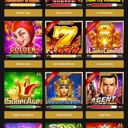
RTP
89%
RTP
82%
RTP
83%
Master Tiger
Bonus Hunter
God Of Martial
RTP
91%
RTP
89%
RTP
84%
Golden Joker
SevenSevenSeven
Lucky Coming
RTP
95%
RTP
94%
RTP
79%
Super Ace Deluxe
Golden Queen
Agent Ace