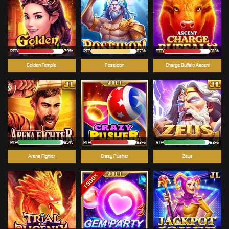
RTP
79%
RTP
87%
RTP
81%
Golden Temple
Poseidon
Charge Buffalo Ascent
RTP
95%
RTP
83%
RTP
92%
Arena Fighter
Crazy Pusher
Zeus