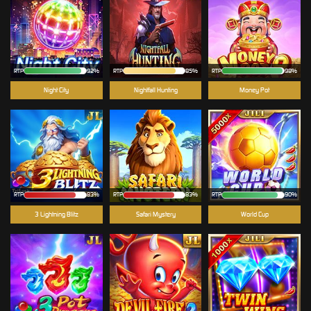
RTP
92%
RTP
85%
RTP
98%
Night City
Nightfall Hunting
Money Pot
RTP
83%
RTP
83%
RTP
90%
3 Lightning Blitz
Safari Mystery
World Cup