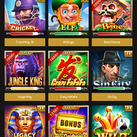
RTP
81%
RTP
91%
RTP
83%
Cricket King 18
Elf Bingo
Bone Fortune
RTP
84%
RTP
83%
RTP
95%
Jungle King
Crazy FaFaFa
Sin City