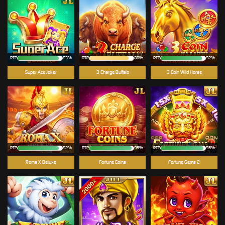
RTP
93%
RTP
88%
RTP
92%
Super Ace Joker
3 Charge Buffalo
3 Coin Wild Horse
RTP
92%
RTP
95%
RTP
95%
Roma X Deluxe
Fortune Coins
Fortune Gems 2