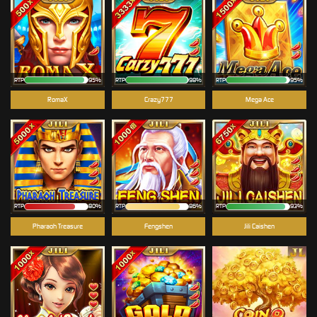
RTP
95%
RTP
98%
RTP
95%
RomaX
Crazy777
Mega Ace
RTP
80%
RTP
86%
RTP
93%
Pharaoh Treasure
Fengshen
Jili Caishen