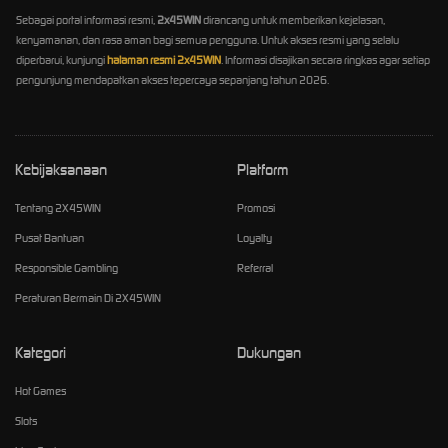
Sebagai portal informasi resmi,
2x45WIN
dirancang untuk memberikan kejelasan,
kenyamanan, dan rasa aman bagi semua pengguna. Untuk akses resmi yang selalu
diperbarui, kunjungi
halaman resmi 2x45WIN
. Informasi disajikan secara ringkas agar setiap
pengunjung mendapatkan akses tepercaya sepanjang tahun 2026.
Kebijaksanaan
Platform
Tentang 2X45WIN
Promosi
Pusat Bantuan
Loyalty
Responsible Gambling
Referral
Peraturan Bermain Di 2X45WIN
Kategori
Dukungan
Hot Games
Slots