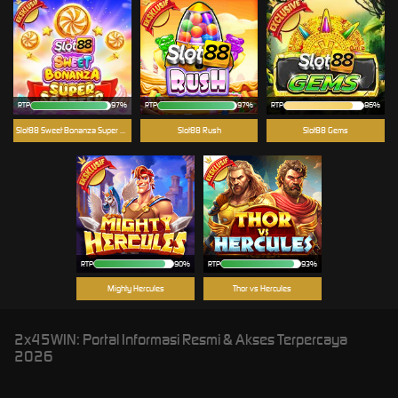
RTP
97%
RTP
97%
RTP
86%
Slot88 Sweet Bonanza Super Scatter
Slot88 Rush
Slot88 Gems
RTP
90%
RTP
93%
Mighty Hercules
Thor vs Hercules
2x45WIN: Portal Informasi Resmi & Akses Terpercaya
2026