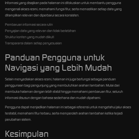
Informasi yang disajikan pada halaman ini difokuskan untuk membantu pengguna
mengenali akses resmi, memahami fungsi fitur, serta memastikan setiap data yang
ditampilkan relevan dan diperbarui secara konsisten.
Pembaruan informasi secara rutin
Penyajian data yang relevan dan tidak berlebihan
Struktur konten yang mudah diikuti
Transparansi dalam setiap penyesuaian
Panduan Pengguna untuk
Navigasi yang Lebih Mudah
Selain menyediakan akses resmi, halaman ini juga berfungsi sebagai panduan
penggunaan bagi pengunjung yang membutuhkan arahan tambahan. Mulai dari
membuka halaman dengan lebih stabil hingga memahami pembaruan fitur, seluruh
informasi disusun dengan bahasa sederhana dan mudah dipahami.
Pengguna dapat menjadikan halaman ini sebagai referensi untuk mengetahui jalur akses
terstabil, memahami fitur terbaru, serta memperoleh arahan tambahan ketika terjadi
perubahan sistem.
Kesimpulan