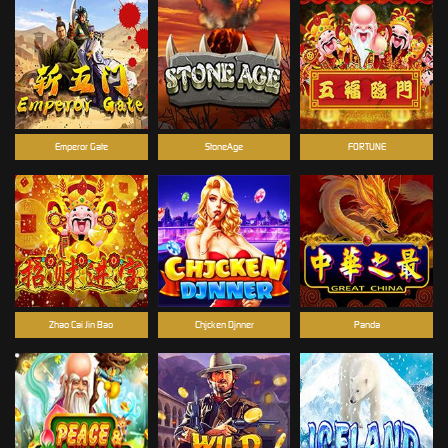
Emperor Gate
StoneAge
FORTUNE
Zhao Cai Jin Bao
Chjcken Djnner
Panda