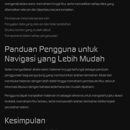
mengenali akses resmi, memahami fungsi fitur, serta memastikan setiap data yang
ditampilkan relevan dan diperbarui secara konsisten.
Pembaruan informasi secara rutin
Penyajian data yang relevan dan tidak berlebihan
Struktur konten yang mudah diikuti
Transparansi dalam setiap penyesuaian
Panduan Pengguna untuk
Navigasi yang Lebih Mudah
Selain menyediakan akses resmi, halaman ini juga berfungsi sebagai panduan
penggunaan bagi pengunjung yang membutuhkan arahan tambahan. Mulai dari
membuka halaman dengan lebih stabil hingga memahami pembaruan fitur, seluruh
informasi disusun dengan bahasa sederhana dan mudah dipahami.
Pengguna dapat menjadikan halaman ini sebagai referensi untuk mengetahui jalur akses
terstabil, memahami fitur terbaru, serta memperoleh arahan tambahan ketika terjadi
perubahan sistem.
Kesimpulan