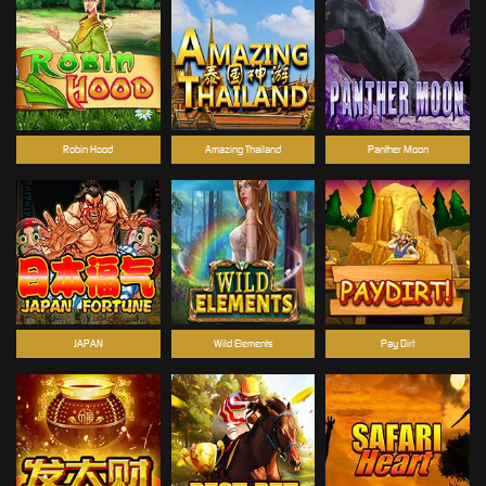
Robin Hood
Amazing Thailand
Panther Moon
JAPAN
Wild Elements
Pay Dirt