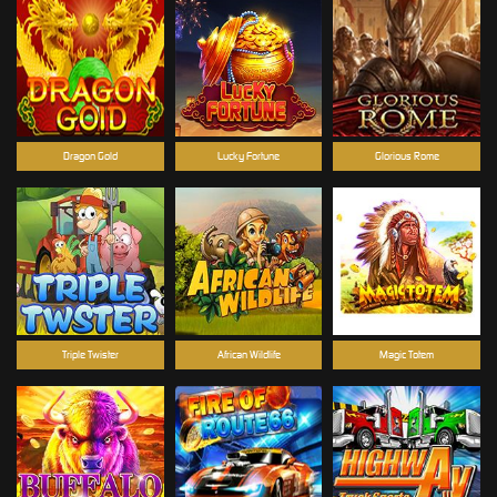
Dragon Gold
Lucky Fortune
Glorious Rome
Triple Twister
African Wildlife
Magic Totem