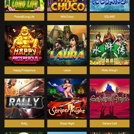
Peace&Long Life
Wild Chuco
ICELAND
Happy Prosperous
Laura
Water Margin
Rally
Striper Night
Sahara Gold