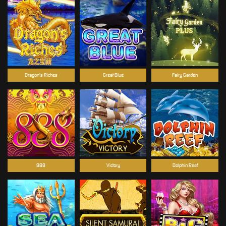
Dragon's Riches
Great Blue
Fairy Garden
888
Victory
Dolphin Reef