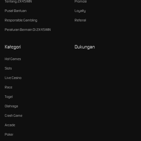
Tentang 2X45WIN
Promosi
Pusat Bantuan
Loyalty
Responsible Gambling
Referral
Peraturan Bermain Di 2X45WIN
Kategori
Dukungan
Hot Games
Slots
Live Casino
Race
Togel
Olahraga
Crash Game
Arcade
Poker