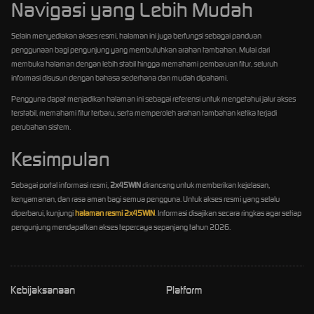
Navigasi yang Lebih Mudah
Selain menyediakan akses resmi, halaman ini juga berfungsi sebagai panduan
penggunaan bagi pengunjung yang membutuhkan arahan tambahan. Mulai dari
membuka halaman dengan lebih stabil hingga memahami pembaruan fitur, seluruh
informasi disusun dengan bahasa sederhana dan mudah dipahami.
Pengguna dapat menjadikan halaman ini sebagai referensi untuk mengetahui jalur akses
terstabil, memahami fitur terbaru, serta memperoleh arahan tambahan ketika terjadi
perubahan sistem.
Kesimpulan
Sebagai portal informasi resmi,
2x45WIN
dirancang untuk memberikan kejelasan,
kenyamanan, dan rasa aman bagi semua pengguna. Untuk akses resmi yang selalu
diperbarui, kunjungi
halaman resmi 2x45WIN
. Informasi disajikan secara ringkas agar setiap
pengunjung mendapatkan akses tepercaya sepanjang tahun 2026.
Kebijaksanaan
Platform